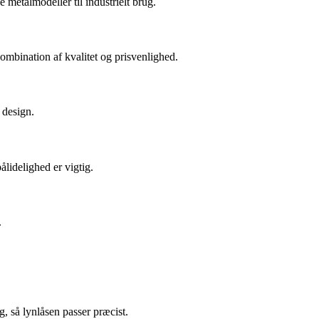
 metalmodeller til industrielt brug.
kombination af kvalitet og prisvenlighed.
 design.
lidelighed er vigtig.
.
, så lynlåsen passer præcist.