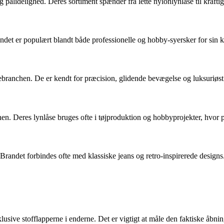
pålidelighed. Deres sortiment spænder fra lette nylonlynlåse til kraftige
randet er populært blandt både professionelle og hobby-syersker for sin 
debranchen. De er kendt for præcision, glidende bevægelse og luksuriøst
en. Deres lynlåse bruges ofte i tøjproduktion og hobbyprojekter, hvor på
. Brandet forbindes ofte med klassiske jeans og retro-inspirerede designs
sive stofflapperne i enderne. Det er vigtigt at måle den faktiske åbning