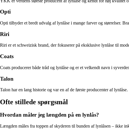
YKK er verdens største producent af lynlåse og kendt for høj kvalitet og 
Opti
Opti tilbyder et bredt udvalg af lynlåse i mange farver og størrelser. B
Riri
Riri er et schweizisk brand, der fokuserer på eksklusive lynlåse til mo
Coats
Coats producerer både tråd og lynlåse og er et velkendt navn i syverden
Talon
Talon har en lang historie og var en af de første producenter af lynlåse
Ofte stillede spørgsmål
Hvordan måler jeg længden på en lynlås?
Længden måles fra toppen af skyderen til bunden af lynlåsen – ikke inklu