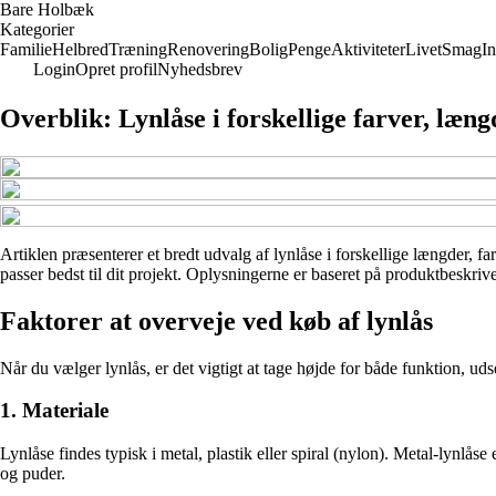
Bare Holbæk
Kategorier
Familie
Helbred
Træning
Renovering
Bolig
Penge
Aktiviteter
Livet
Smag
In
Login
Opret profil
Nyhedsbrev
Overblik: Lynlåse i forskellige farver, læ
Artiklen præsenterer et bredt udvalg af lynlåse i forskellige længder, f
passer bedst til dit projekt. Oplysningerne er baseret på produktbeskriv
Faktorer at overveje ved køb af lynlås
Når du vælger lynlås, er det vigtigt at tage højde for både funktion, ud
1. Materiale
Lynlåse findes typisk i metal, plastik eller spiral (nylon). Metal-lynlåse 
og puder.