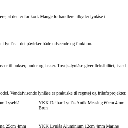
re, at den er for kort. Mange forhandlere tilbyder lynlåse i
ult lynlås – det påvirker både udseende og funktion.
r til bukser, puder og tasker. Tovejs-lynlåse giver fleksibilitet, især i
el. Vandafvisende lynlåse er praktiske til regntøj og friluftsprojekter.
m Lyseblå
YKK Delbar Lynlås Antik Messing 60cm 4mm
Brun
sing 25cm 4mm
YKK Lynlås Aluminium 12cm 4mm Marine