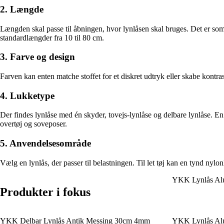
2. Længde
Længden skal passe til åbningen, hvor lynlåsen skal bruges. Det er som re
standardlængder fra 10 til 80 cm.
3. Farve og design
Farven kan enten matche stoffet for et diskret udtryk eller skabe kontr
4. Lukketype
Der findes lynlåse med én skyder, tovejs-lynlåse og delbare lynlåse. En d
overtøj og soveposer.
5. Anvendelsesområde
Vælg en lynlås, der passer til belastningen. Til let tøj kan en tynd nyl
YKK Lynlås Al
Produkter i fokus
YKK Delbar Lynlås Antik Messing 30cm 4mm
YKK Lynlås Al