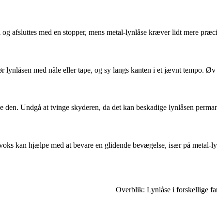
il og afsluttes med en stopper, mens metal-lynlåse kræver lidt mere præci
lynlåsen med nåle eller tape, og sy langs kanten i et jævnt tempo. Øv 
løsne den. Undgå at tvinge skyderen, da det kan beskadige lynlåsen perma
r voks kan hjælpe med at bevare en glidende bevægelse, især på metal-ly
Overblik: Lynlåse i forskellige 