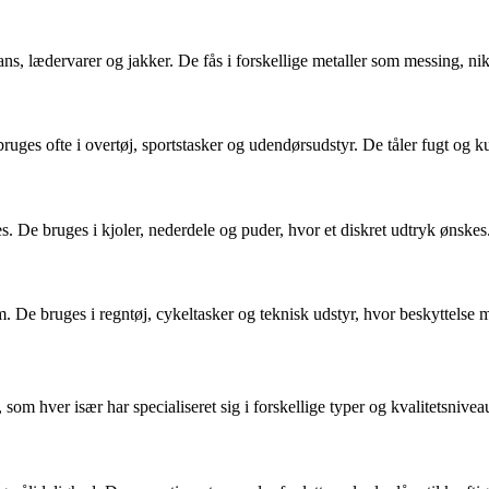
ans, lædervarer og jakker. De fås i forskellige metaller som messing, ni
bruges ofte i overtøj, sportstasker og udendørsudstyr. De tåler fugt og k
ses. De bruges i kjoler, nederdele og puder, hvor et diskret udtryk ønskes
. De bruges i regntøj, cykeltasker og teknisk udstyr, hvor beskyttelse m
om hver især har specialiseret sig i forskellige typer og kvalitetsnivea